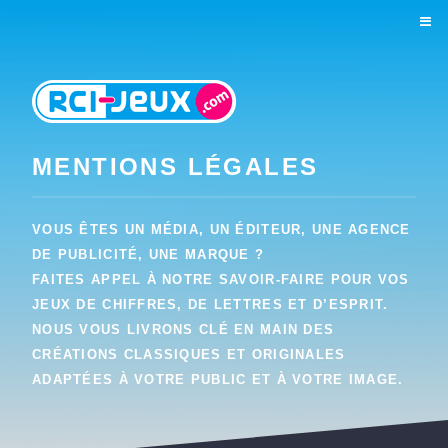
MENTIONS LÉGALES
VOUS ÊTES UN MÉDIA, UN ÉDITEUR, UNE AGENCE
DE PUBLICITÉ, UNE MARQUE ?
FAITES APPEL À NOTRE SAVOIR-FAIRE POUR VOS
JEUX DE CHIFFRES, DE LETTRES ET D’ESPRIT.
NOUS VOUS LIVRONS CLÉ EN MAIN DES
CRÉATIONS CLASSIQUES ET ORIGINALES
ADAPTÉES À VOTRE PUBLIC ET À VOTRE IMAGE.